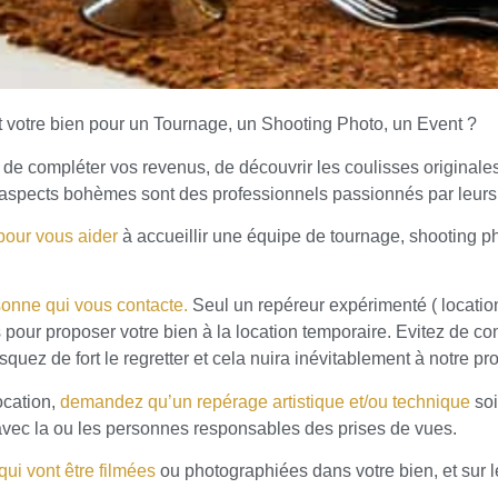
 votre bien pour un Tournage, un Shooting Photo, un Event ?
r
de compléter vos revenus, de découvrir les coulisses originales
rs aspects bohèmes sont des professionnels passionnés par leurs
ions
pour vous aider
à accueillir une équipe de tournage, shooting p
res
onne qui vous contacte.
Seul un repéreur expérimenté ( location
our proposer votre bien à la location temporaire. Evitez de conf
quez de fort le regretter et cela nuira inévitablement à notre pr
ocation,
demandez qu’un repérage artistique et/ou technique
soi
 avec la ou les personnes responsables des prises de vues.
qui vont être filmées
ou photographiées dans votre bien, et sur