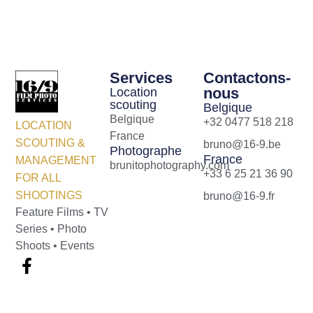
Services
Contactons-
nous
Location
scouting
Belgique
Belgique
+32 0477 518 218
LOCATION
France
SCOUTING &
bruno@16-9.be
Photographe
France
MANAGEMENT
brunitophotography.com
+33 6 25 21 36 90
FOR ALL
SHOOTINGS
bruno@16-9.fr
Feature Films • TV
Series • Photo
Shoots • Events